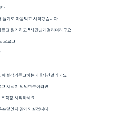
니다
차 풀기로 마음먹고 시작했습니다
강의듣고 필기하고 5시간넘게걸리더라구요
도 오르고
고
풀고 해설강의듣고하는데 6시간걸리네요
르고 시작이 막막한분이라면
제 무작정 시작하세요
무슨말인지 알게되실겁니다