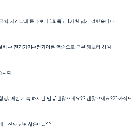
조금씩 시간날때 듣다보니 1회독고 1개월 넘게 걸렸습니다.
비 -> 전기기기->전기이론 역순
으로 공부 해보라 하여
습니다.
상, 매번 계속 하시던 말,,,"괜찮으세요?? 괜찮으세요??" 아직
, 진짜 안괜찮은데,,,'^^