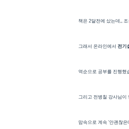
책은 2달전에 샀는데,, 
그래서 온라인에서
전기설
역순으로 공부를 진행했
그리고 전병칠 강사님이 항
맘속으로 계속 '안괜찮은데,,