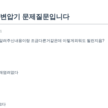
드변압기 문제질문입니다
51
 알려주신내용이랑 조금다른거같은데 이렇게외워도 될런지욥?
화재염려없다
크다