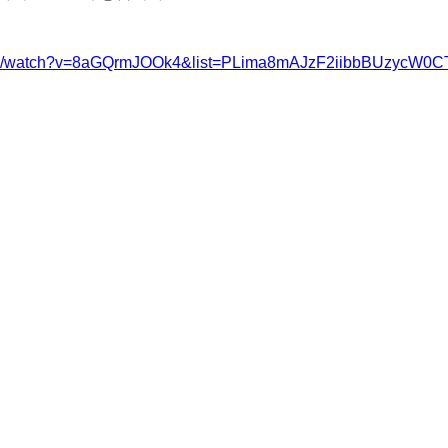
com/watch?v=8aGQrmJOOk4&list=PLima8mAJzF2iibbBUzycW0