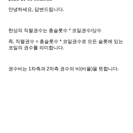
안녕하세요, 답변드립니다.
한상의 직렬권수는 총슬롯수 * 코일권수/상수
즉, 직렬권수 = 총슬롯수 * 코일권수로 모든 슬롯에 있는
코일의 권수를 의미합니다.
권수비는 1차측과 2차측 권수의 비(비율)을 뜻합니다.