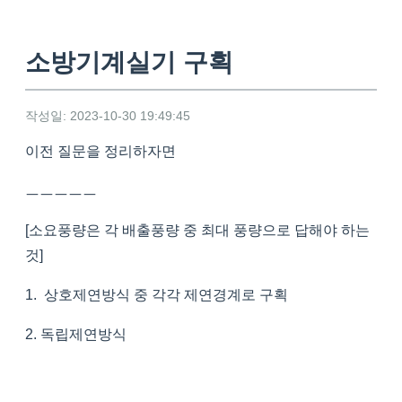
소방기계실기 구획
작성일: 2023-10-30 19:49:45
이전 질문을 정리하자면
ㅡㅡㅡㅡㅡ
[소요풍량은 각 배출풍량 중 최대 풍량으로 답해야 하는
것]
1. 상호제연방식 중 각각 제연경계로 구획
2. 독립제연방식