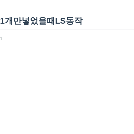
1개만넣었을때LS동작
41