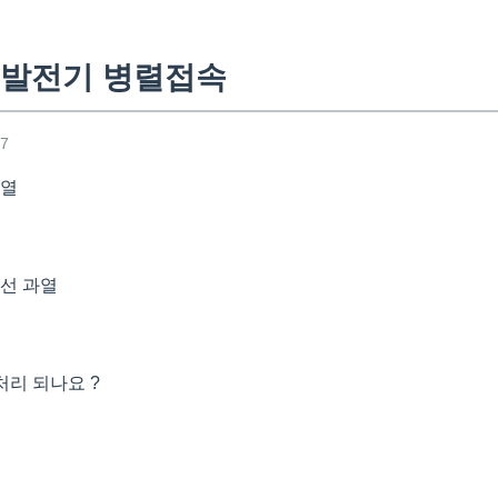
기발전기 병렬접속
27
과열
권선 과열
처리 되나요 ?