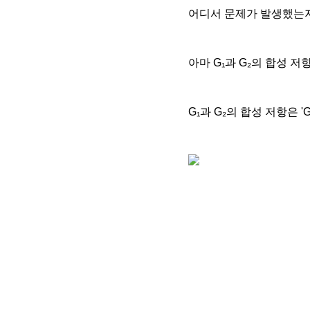
어디서 문제가 발생했는지
아마 G
₁과
G
₂의 합성 저
G
₁
과 G
₂
의 합성 저항은 '