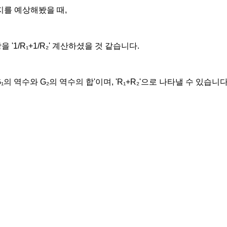
를 예상해봤을 때,
항을
'1/R
₁
+1/R
₂'
계산하셨을 것 같습니다.
G
₁
의 역수와 G
₂의 역수의 합'이며,
'R
₁
+R
₂'으로 나타낼 수 있습니다