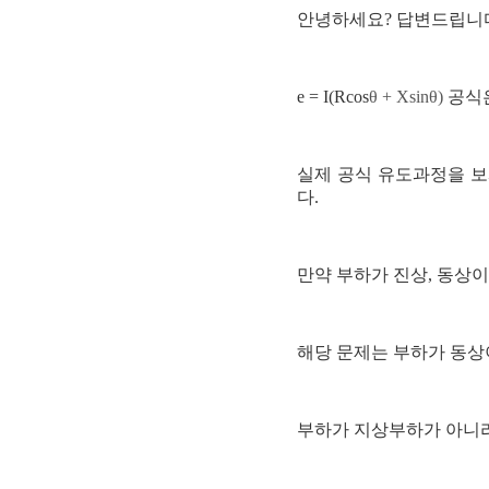
안녕하세요? 답변드립니
e = I(Rcos
θ + Xsin
θ)
공식은
실제 공식 유도과정을 
다.
만약 부하가 진상, 동상
해당 문제는 부하가 동상
부하가 지상부하가 아니라