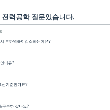
 전력공학 질문있습니다.
25
전시 부하역률이감소하는이유?
비인이유?
l 1선기준인가요?
하/무부하 같나요?