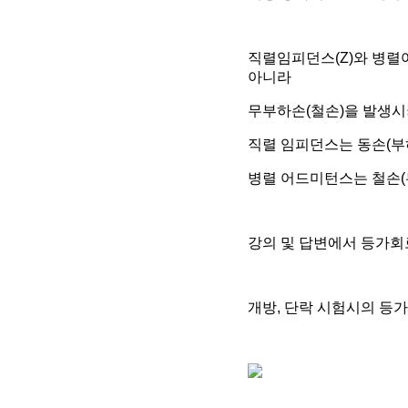
직렬임피던스(Z)와 병렬
아니라
무부하손(철손)을 발생시
직렬 임피던스는 동손(
병렬 어드미턴스는 철손(
강의 및 답변에서 등가회
개방, 단락 시험시의 등