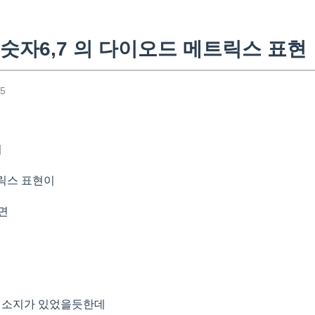
숫자6,7 의 다이오드 메트릭스 표현
25
서
릭스 표현이
면
의 소지가 있었을듯한데