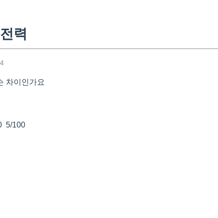
전전력
54
슨 차이인가요
 5/100