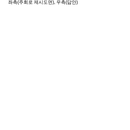
좌측(주회로 제시도면), 우측(답안)