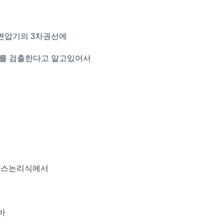
 변압기의 3차권선에
류를 검출한다고 알고있어서
퀀스논리식에서
B바