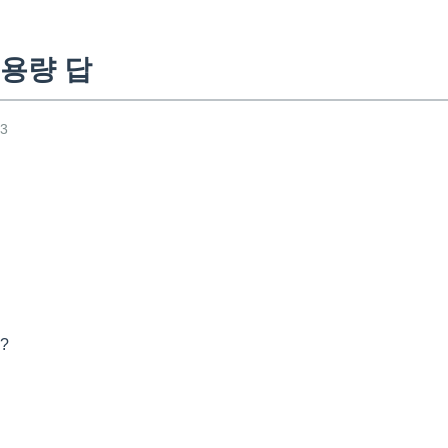
용량 답
53
?