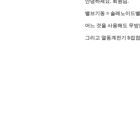
안녕하세요. 회원님.
밸브기동 = 솔레노이드밸
어느 것을 사용해도 무방
그리고 열동계전기 b접점