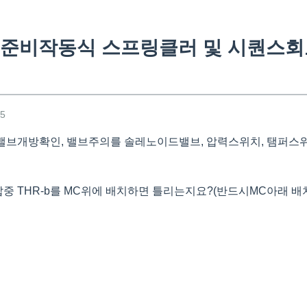
준비작동식 스프링클러 및 시퀀스회
25
 밸브개방확인, 밸브주의를 솔레노이드밸브, 압력스위치, 탬퍼스
답중 THR-b를 MC위에 배치하면 틀리는지요?(반드시MC아래 