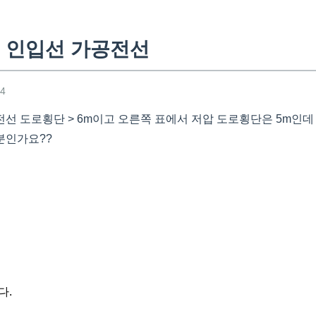
 인입선 가공전선
04
선 도로횡단 > 6m이고 오른쪽 표에서 저압 도로횡단은 5m인
분인가요??
다.