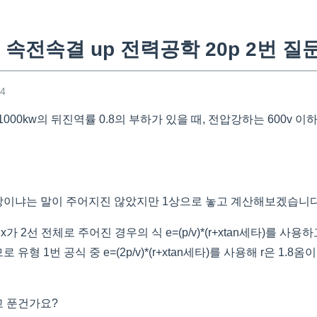
속전속결 up 전력공학 20p 2번 질
24
 1000kw의 뒤진역률 0.8의 부하가 있을 때, 전압강하는 600v 
상이냐는 말이 주어지진 않았지만 1상으로 놓고 계산해보겠습니
x가 2선 전체로 주어진 경우의 식 e=(p/v)*(r+xtan세타)를 
유형 1번 공식 중 e=(2p/v)*(r+xtan세타)를 사용해 r은 1.
고 푼건가요?