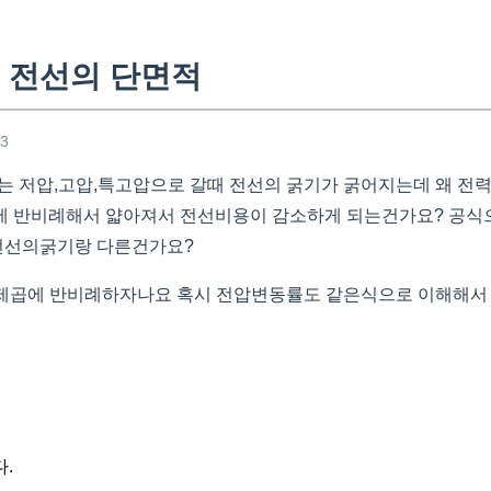
 전선의 단면적
53
 저압,고압,특고압으로 갈때 전선의 굵기가 굵어지는데 왜 전
 반비례해서 얇아져서 전선비용이 감소하게 되는건가요? 공식으
전선의굵기랑 다른건가요?
 제곱에 반비례하자나요 혹시 전압변동률도 같은식으로 이해해서
.