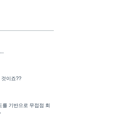
.
 것이죠??
도를 기반으로 무접점 회
?