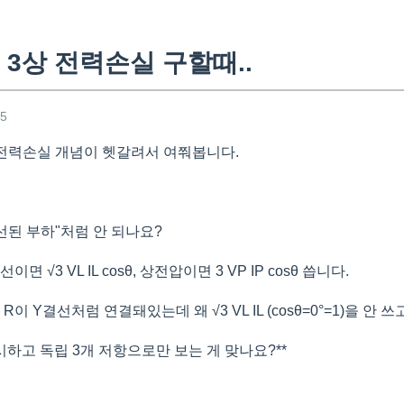
3상 전력손실 구할때..
25
 전력손실 개념이 헷갈려서 여쭤봅니다.
"결선된 부하"처럼 안 되나요?
 √3 VL IL cosθ, 상전압이면 3 VP IP cosθ 씁니다.
이 Y결선처럼 연결돼있는데 왜 √3 VL IL (cosθ=0°=1)을 안 쓰
무시하고 독립 3개 저항으로만 보는 게 맞나요?**