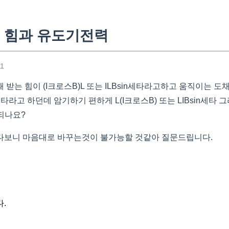
 힘과 유도기전력
51
받는 힘이 (I크로스B)L 또는 ILBsin세타라고하고 움직이는 도
n세타라고 하던데 암기하기 편하게 L
(I크로스B) 또는 LIBsin세타 
 되나요?
다보니 마음대로 바꾸는것이 불가능할 것같아 질문드립니다.
.