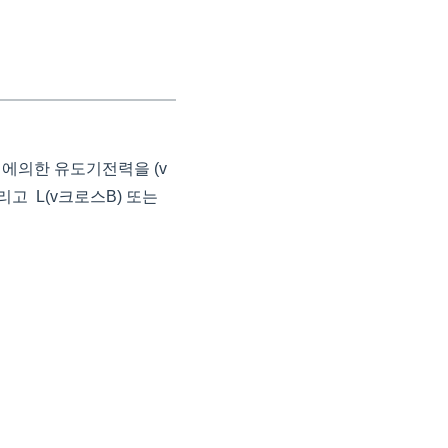
채에의한 유도기전력을 (v
그리고
L
(v크로스B) 또는