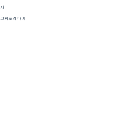
입사
 고휘도의 대비
.