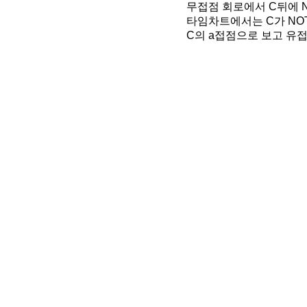
무접점 회로에서 C뒤에 N
타임차트에서는 C가 NO
C의 a접점으로 보고 유접