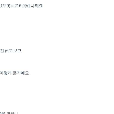
.1*20) = 216.9[V] 나와요
한 전류로 보고
서 이렇게 푼거예요
문을 안하니