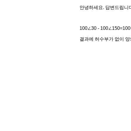
안녕하세요. 답변드립니다
100∠30 - 100∠150=1
결과에 허수부가 없이 양의