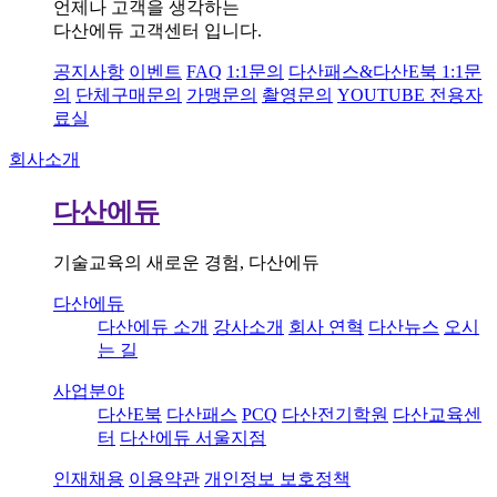
언제나 고객을 생각하는
다산에듀 고객센터 입니다.
공지사항
이벤트
FAQ
1:1문의
다산패스&다산E북 1:1문
의
단체구매문의
가맹문의
촬영문의
YOUTUBE 전용자
료실
회사소개
다산에듀
기술교육의 새로운 경험, 다산에듀
다산에듀
다산에듀 소개
강사소개
회사 연혁
다산뉴스
오시
는 길
사업분야
다산E북
다산패스
PCQ
다산전기학원
다산교육센
터
다산에듀 서울지점
인재채용
이용약관
개인정보 보호정책