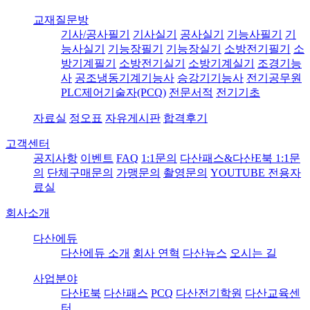
교재질문방
기사/공사필기
기사실기
공사실기
기능사필기
기
능사실기
기능장필기
기능장실기
소방전기필기
소
방기계필기
소방전기실기
소방기계실기
조경기능
사
공조냉동기계기능사
승강기기능사
전기공무원
PLC제어기술자(PCQ)
전문서적
전기기초
자료실
정오표
자유게시판
합격후기
고객센터
공지사항
이벤트
FAQ
1:1문의
다산패스&다산E북 1:1문
의
단체구매문의
가맹문의
촬영문의
YOUTUBE 전용자
료실
회사소개
다산에듀
다산에듀 소개
회사 연혁
다산뉴스
오시는 길
사업분야
다산E북
다산패스
PCQ
다산전기학원
다산교육센
터