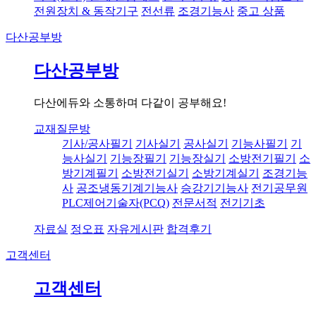
전원장치 & 동작기구
전선류
조경기능사
중고 상품
다산공부방
다산공부방
다산에듀와 소통하며 다같이 공부해요!
교재질문방
기사/공사필기
기사실기
공사실기
기능사필기
기
능사실기
기능장필기
기능장실기
소방전기필기
소
방기계필기
소방전기실기
소방기계실기
조경기능
사
공조냉동기계기능사
승강기기능사
전기공무원
PLC제어기술자(PCQ)
전문서적
전기기초
자료실
정오표
자유게시판
합격후기
고객센터
고객센터