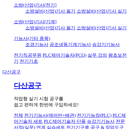
소방(산업)기사[전기]
소방설비(산업)기사 필기
소방설비(산업)기사 실기
소방(산업)기사[기계]
소방설비(산업)기사 필기
소방설비(산업)기사 실기
기능사(기타 종목)
조경기능사
공조냉동기계기능사
승강기기능사
전기직공무원
PLC제어기술자(PCQ)
실무 강의
왕초보전
기
전기기초
다산공구
다산공구
작업형 실기 시험 공구를
쉽고 편하게 한번에 구입하세요!
전체
전기기능사(제어반+배관)
전기기능장(PLC)
PLC제
어기술자 세트
PLC제어기술자 단품
승강기기능사
전문
서적(실무) 연계 실습세트
전기기구류
공구 & 작업도구