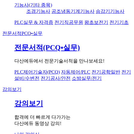
기능사(기타 종목)
조경기능사
공조냉동기계기능사
승강기기능사
PLC실무 & 자격증
전기직공무원
왕초보전기
전기기초
전문서적
PCQ•실무
전문서적(PCQ•실무)
다산에듀에서 전문기술서적을 만나보세요!
PLC제어기술자(PCQ)
자동제어/PLC
전기공학일반
전기
설비/수변전
전기공사/안전
소방실무/전기
강의보기
강의보기
합격에 더 빠르게 다가가는
다산에듀 동영상 강의!