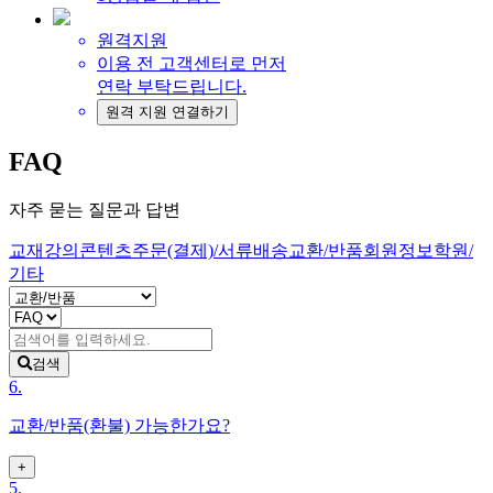
원격지원
이용 전 고객센터로 먼저
연락 부탁드립니다.
원격 지원 연결하기
FAQ
자주 묻는 질문과 답변
교재
강의
콘텐츠
주문(결제)/서류
배송
교환/반품
회원정보
학원/
기타
조
검
건
색
선
검색
어
택
6.
교환/반품(환불) 가능한가요?
+
5.