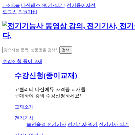
다산E북
다산패스 (필기·실기)
전기용어사전
로그인
회원가입
검색
수강신청
종이교재
수강신청(종이교재)
고퀄리티 다산에듀 자격증 교재를
구매하여 강의 수강신청하세요!
교재소개
전기기사
속전속결 전기기사
전기기사 필기
전기기사 실기