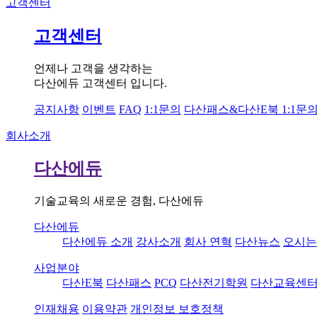
고객센터
고객센터
언제나 고객을 생각하는
다산에듀 고객센터 입니다.
공지사항
이벤트
FAQ
1:1문의
다산패스&다산E북 1:1문
회사소개
다산에듀
기술교육의 새로운 경험, 다산에듀
다산에듀
다산에듀 소개
강사소개
회사 연혁
다산뉴스
오시는
사업분야
다산E북
다산패스
PCQ
다산전기학원
다산교육센
인재채용
이용약관
개인정보 보호정책