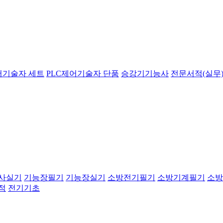
어기술자 세트
PLC제어기술자 단품
승강기기능사
전문서적(실무)
사실기
기능장필기
기능장실기
소방전기필기
소방기계필기
소방
적
전기기초