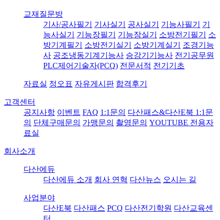
교재질문방
기사/공사필기
기사실기
공사실기
기능사필기
기
능사실기
기능장필기
기능장실기
소방전기필기
소
방기계필기
소방전기실기
소방기계실기
조경기능
사
공조냉동기계기능사
승강기기능사
전기공무원
PLC제어기술자(PCQ)
전문서적
전기기초
자료실
정오표
자유게시판
합격후기
고객센터
공지사항
이벤트
FAQ
1:1문의
다산패스&다산E북 1:1문
의
단체구매문의
가맹문의
촬영문의
YOUTUBE 전용자
료실
회사소개
다산에듀
다산에듀 소개
회사 연혁
다산뉴스
오시는 길
사업분야
다산E북
다산패스
PCQ
다산전기학원
다산교육센
터