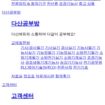
전원장치 & 동작기구
전선류
조경기능사
중고 상품
다산공부방
다산공부방
다산에듀와 소통하며 다같이 공부해요!
교재질문방
기사/공사필기
기사실기
공사실기
기능사필기
기
능사실기
기능장필기
기능장실기
소방전기필기
소
방기계필기
소방전기실기
소방기계실기
조경기능
사
공조냉동기계기능사
승강기기능사
전기공무원
PLC제어기술자(PCQ)
전문서적
전기기초
자료실
정오표
자유게시판
합격후기
고객센터
고객센터