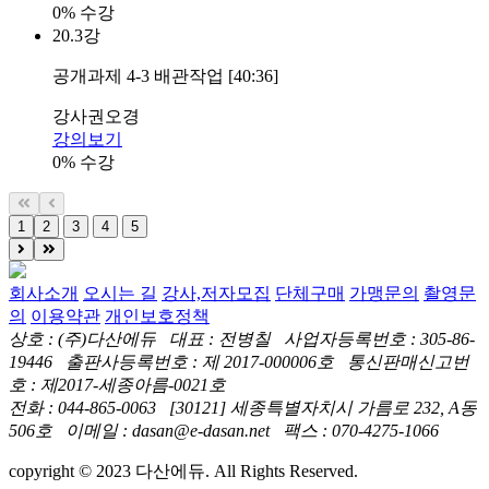
0% 수강
20.
3강
공개과제 4-3 배관작업 [40:36]
강사
권오경
강의보기
0% 수강
1
2
3
4
5
회사소개
오시는 길
강사,저자모집
단체구매
가맹문의
촬영문
의
이용약관
개인보호정책
상호 : (주)다산에듀 대표 : 전병칠 사업자등록번호 : 305-86-
19446 출판사등록번호 : 제 2017-000006호 통신판매신고번
호 : 제2017-세종아름-0021호
전화 : 044-865-0063 [30121] 세종특별자치시 가름로 232, A동
506호 이메일 : dasan@e-dasan.net 팩스 : 070-4275-1066
copyright © 2023 다산에듀. All Rights Reserved.