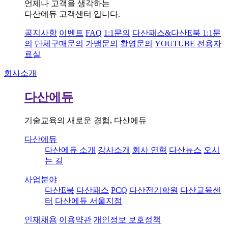
언제나 고객을 생각하는
다산에듀 고객센터 입니다.
공지사항
이벤트
FAQ
1:1문의
다산패스&다산E북 1:1문
의
단체구매문의
가맹문의
촬영문의
YOUTUBE 전용자
료실
회사소개
다산에듀
기술교육의 새로운 경험, 다산에듀
다산에듀
다산에듀 소개
강사소개
회사 연혁
다산뉴스
오시
는 길
사업분야
다산E북
다산패스
PCQ
다산전기학원
다산교육센
터
다산에듀 서울지점
인재채용
이용약관
개인정보 보호정책