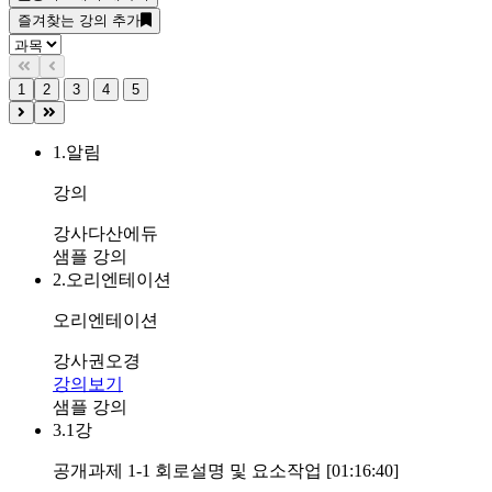
즐겨찾는 강의 추가
1
2
3
4
5
1.
알림
강의
강사
다산에듀
샘플 강의
2.
오리엔테이션
오리엔테이션
강사
권오경
강의보기
샘플 강의
3.
1강
공개과제 1-1 회로설명 및 요소작업 [01:16:40]