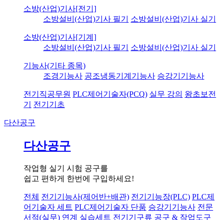
소방(산업)기사[전기]
소방설비(산업)기사 필기
소방설비(산업)기사 실기
소방(산업)기사[기계]
소방설비(산업)기사 필기
소방설비(산업)기사 실기
기능사(기타 종목)
조경기능사
공조냉동기계기능사
승강기기능사
전기직공무원
PLC제어기술자(PCQ)
실무 강의
왕초보전
기
전기기초
다산공구
다산공구
작업형 실기 시험 공구를
쉽고 편하게 한번에 구입하세요!
전체
전기기능사(제어반+배관)
전기기능장(PLC)
PLC제
어기술자 세트
PLC제어기술자 단품
승강기기능사
전문
서적(실무) 연계 실습세트
전기기구류
공구 & 작업도구