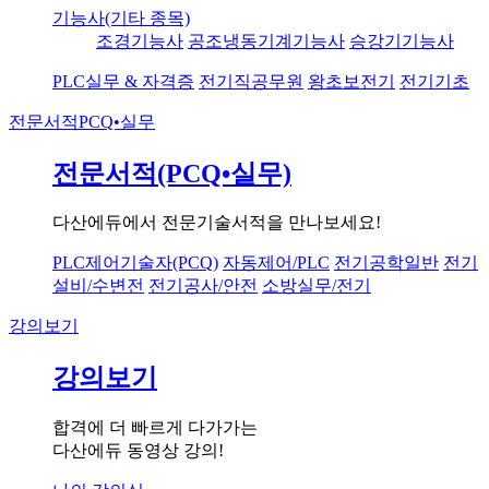
기능사(기타 종목)
조경기능사
공조냉동기계기능사
승강기기능사
PLC실무 & 자격증
전기직공무원
왕초보전기
전기기초
전문서적
PCQ•실무
전문서적(PCQ•실무)
다산에듀에서 전문기술서적을 만나보세요!
PLC제어기술자(PCQ)
자동제어/PLC
전기공학일반
전기
설비/수변전
전기공사/안전
소방실무/전기
강의보기
강의보기
합격에 더 빠르게 다가가는
다산에듀 동영상 강의!