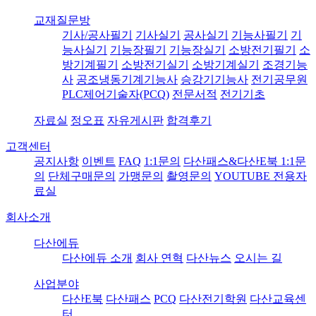
교재질문방
기사/공사필기
기사실기
공사실기
기능사필기
기
능사실기
기능장필기
기능장실기
소방전기필기
소
방기계필기
소방전기실기
소방기계실기
조경기능
사
공조냉동기계기능사
승강기기능사
전기공무원
PLC제어기술자(PCQ)
전문서적
전기기초
자료실
정오표
자유게시판
합격후기
고객센터
공지사항
이벤트
FAQ
1:1문의
다산패스&다산E북 1:1문
의
단체구매문의
가맹문의
촬영문의
YOUTUBE 전용자
료실
회사소개
다산에듀
다산에듀 소개
회사 연혁
다산뉴스
오시는 길
사업분야
다산E북
다산패스
PCQ
다산전기학원
다산교육센
터