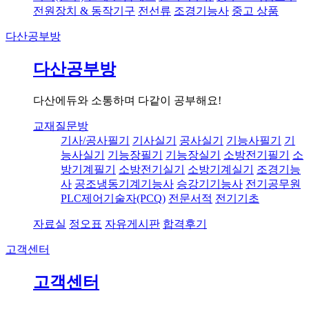
전원장치 & 동작기구
전선류
조경기능사
중고 상품
다산공부방
다산공부방
다산에듀와 소통하며 다같이 공부해요!
교재질문방
기사/공사필기
기사실기
공사실기
기능사필기
기
능사실기
기능장필기
기능장실기
소방전기필기
소
방기계필기
소방전기실기
소방기계실기
조경기능
사
공조냉동기계기능사
승강기기능사
전기공무원
PLC제어기술자(PCQ)
전문서적
전기기초
자료실
정오표
자유게시판
합격후기
고객센터
고객센터