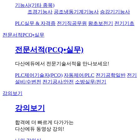
기능사(기타 종목)
조경기능사
공조냉동기계기능사
승강기기능사
PLC실무 & 자격증
전기직공무원
왕초보전기
전기기초
전문서적
PCQ•실무
전문서적(PCQ•실무)
다산에듀에서 전문기술서적을 만나보세요!
PLC제어기술자(PCQ)
자동제어/PLC
전기공학일반
전기
설비/수변전
전기공사/안전
소방실무/전기
강의보기
강의보기
합격에 더 빠르게 다가가는
다산에듀 동영상 강의!