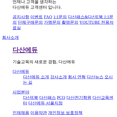
언제나 고객을 생각하는
다산에듀 고객센터 입니다.
공지사항
이벤트
FAQ
1:1문의
다산패스&다산E북 1:1문
의
단체구매문의
가맹문의
촬영문의
YOUTUBE 전용자
료실
회사소개
다산에듀
기술교육의 새로운 경험, 다산에듀
다산에듀
다산에듀 소개
강사소개
회사 연혁
다산뉴스
오시
는 길
사업분야
다산E북
다산패스
PCQ
다산전기학원
다산교육센
터
다산에듀 서울지점
인재채용
이용약관
개인정보 보호정책