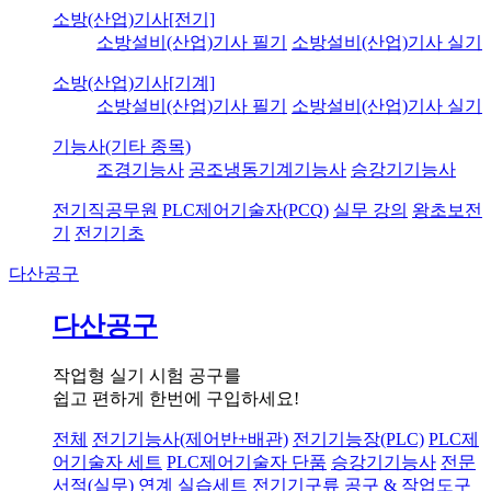
소방(산업)기사[전기]
소방설비(산업)기사 필기
소방설비(산업)기사 실기
소방(산업)기사[기계]
소방설비(산업)기사 필기
소방설비(산업)기사 실기
기능사(기타 종목)
조경기능사
공조냉동기계기능사
승강기기능사
전기직공무원
PLC제어기술자(PCQ)
실무 강의
왕초보전
기
전기기초
다산공구
다산공구
작업형 실기 시험 공구를
쉽고 편하게 한번에 구입하세요!
전체
전기기능사(제어반+배관)
전기기능장(PLC)
PLC제
어기술자 세트
PLC제어기술자 단품
승강기기능사
전문
서적(실무) 연계 실습세트
전기기구류
공구 & 작업도구