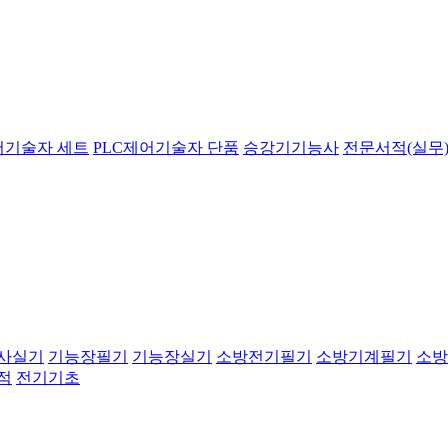
어기술자 세트
PLC제어기술자 단품
승강기기능사
전문서적(실무)
사실기
기능장필기
기능장실기
소방전기필기
소방기계필기
소방
적
전기기초