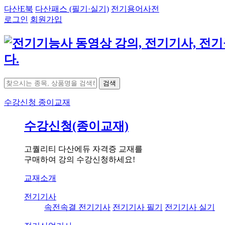
다산E북
다산패스 (필기·실기)
전기용어사전
로그인
회원가입
검색
수강신청
종이교재
수강신청(종이교재)
고퀄리티 다산에듀 자격증 교재를
구매하여 강의 수강신청하세요!
교재소개
전기기사
속전속결 전기기사
전기기사 필기
전기기사 실기