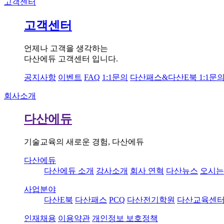
고객센터
고객센터
언제나 고객을 생각하는
다산에듀 고객센터 입니다.
공지사항
이벤트
FAQ
1:1문의
다산패스&다산E북 1:1문
회사소개
다산에듀
기술교육의 새로운 경험, 다산에듀
다산에듀
다산에듀 소개
강사소개
회사 연혁
다산뉴스
오시는
사업분야
다산E북
다산패스
PCQ
다산전기학원
다산교육센
인재채용
이용약관
개인정보 보호정책