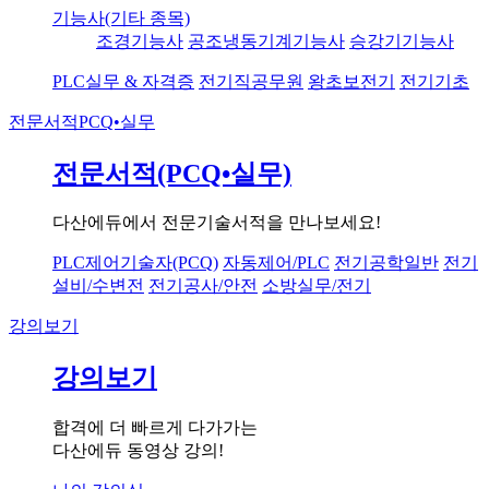
기능사(기타 종목)
조경기능사
공조냉동기계기능사
승강기기능사
PLC실무 & 자격증
전기직공무원
왕초보전기
전기기초
전문서적
PCQ•실무
전문서적(PCQ•실무)
다산에듀에서 전문기술서적을 만나보세요!
PLC제어기술자(PCQ)
자동제어/PLC
전기공학일반
전기
설비/수변전
전기공사/안전
소방실무/전기
강의보기
강의보기
합격에 더 빠르게 다가가는
다산에듀 동영상 강의!