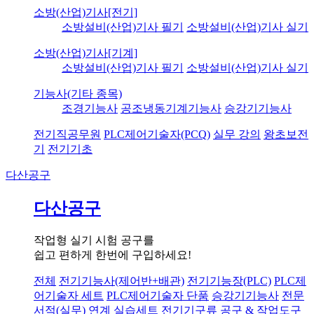
소방(산업)기사[전기]
소방설비(산업)기사 필기
소방설비(산업)기사 실기
소방(산업)기사[기계]
소방설비(산업)기사 필기
소방설비(산업)기사 실기
기능사(기타 종목)
조경기능사
공조냉동기계기능사
승강기기능사
전기직공무원
PLC제어기술자(PCQ)
실무 강의
왕초보전
기
전기기초
다산공구
다산공구
작업형 실기 시험 공구를
쉽고 편하게 한번에 구입하세요!
전체
전기기능사(제어반+배관)
전기기능장(PLC)
PLC제
어기술자 세트
PLC제어기술자 단품
승강기기능사
전문
서적(실무) 연계 실습세트
전기기구류
공구 & 작업도구