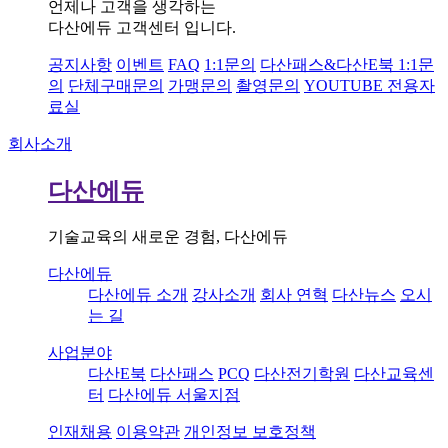
언제나 고객을 생각하는
다산에듀 고객센터 입니다.
공지사항
이벤트
FAQ
1:1문의
다산패스&다산E북 1:1문
의
단체구매문의
가맹문의
촬영문의
YOUTUBE 전용자
료실
회사소개
다산에듀
기술교육의 새로운 경험, 다산에듀
다산에듀
다산에듀 소개
강사소개
회사 연혁
다산뉴스
오시
는 길
사업분야
다산E북
다산패스
PCQ
다산전기학원
다산교육센
터
다산에듀 서울지점
인재채용
이용약관
개인정보 보호정책