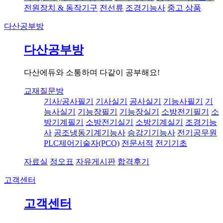
전원장치 & 동작기구
전선류
조경기능사
중고 상품
다산공부방
다산공부방
다산에듀와 소통하며 다같이 공부해요!
교재질문방
기사/공사필기
기사실기
공사실기
기능사필기
기
능사실기
기능장필기
기능장실기
소방전기필기
소
방기계필기
소방전기실기
소방기계실기
조경기능
사
공조냉동기계기능사
승강기기능사
전기공무원
PLC제어기술자(PCQ)
전문서적
전기기초
자료실
정오표
자유게시판
합격후기
고객센터
고객센터