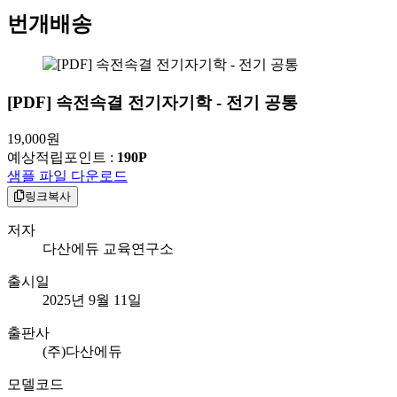
번개배송
[PDF] 속전속결 전기자기학 - 전기 공통
19,000
원
예상적립포인트 :
190P
샘플 파일 다운로드
링크복사
저자
다산에듀 교육연구소
출시일
2025년 9월 11일
출판사
(주)다산에듀
모델코드