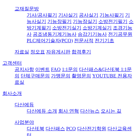
교재질문방
기사/공사필기
기사실기
공사실기
기능사필기
기
능사실기
기능장필기
기능장실기
소방전기필기
소
방기계필기
소방전기실기
소방기계실기
조경기능
사
공조냉동기계기능사
승강기기능사
전기공무원
PLC제어기술자(PCQ)
전문서적
전기기초
자료실
정오표
자유게시판
합격후기
고객센터
공지사항
이벤트
FAQ
1:1문의
다산패스&다산E북 1:1문
의
단체구매문의
가맹문의
촬영문의
YOUTUBE 전용자
료실
회사소개
다산에듀
다산에듀 소개
회사 연혁
다산뉴스
오시는 길
사업분야
다산E북
다산패스
PCQ
다산전기학원
다산교육센
터