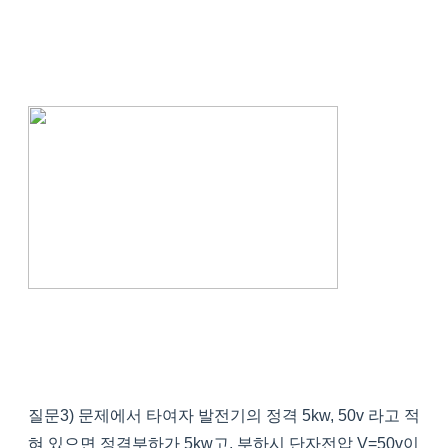
질문3) 문제에서 타여자 발전기의 정격 5kw, 50v 라고 적
혀 있으면 정격부하가 5kw고, 부하시 단자전압 V=50v이