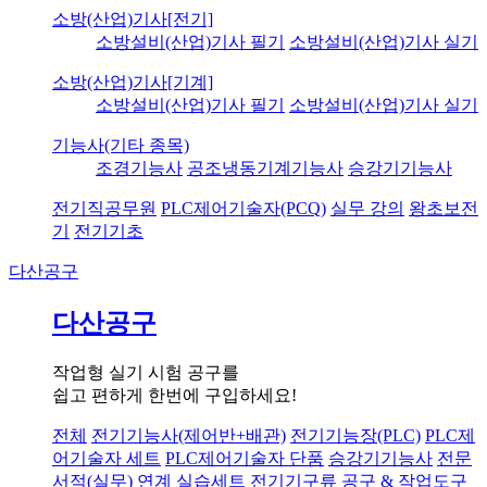
소방(산업)기사[전기]
소방설비(산업)기사 필기
소방설비(산업)기사 실기
소방(산업)기사[기계]
소방설비(산업)기사 필기
소방설비(산업)기사 실기
기능사(기타 종목)
조경기능사
공조냉동기계기능사
승강기기능사
전기직공무원
PLC제어기술자(PCQ)
실무 강의
왕초보전
기
전기기초
다산공구
다산공구
작업형 실기 시험 공구를
쉽고 편하게 한번에 구입하세요!
전체
전기기능사(제어반+배관)
전기기능장(PLC)
PLC제
어기술자 세트
PLC제어기술자 단품
승강기기능사
전문
서적(실무) 연계 실습세트
전기기구류
공구 & 작업도구