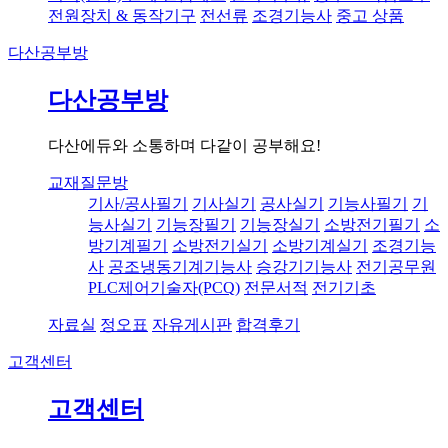
전원장치 & 동작기구
전선류
조경기능사
중고 상품
다산공부방
다산공부방
다산에듀와 소통하며 다같이 공부해요!
교재질문방
기사/공사필기
기사실기
공사실기
기능사필기
기
능사실기
기능장필기
기능장실기
소방전기필기
소
방기계필기
소방전기실기
소방기계실기
조경기능
사
공조냉동기계기능사
승강기기능사
전기공무원
PLC제어기술자(PCQ)
전문서적
전기기초
자료실
정오표
자유게시판
합격후기
고객센터
고객센터