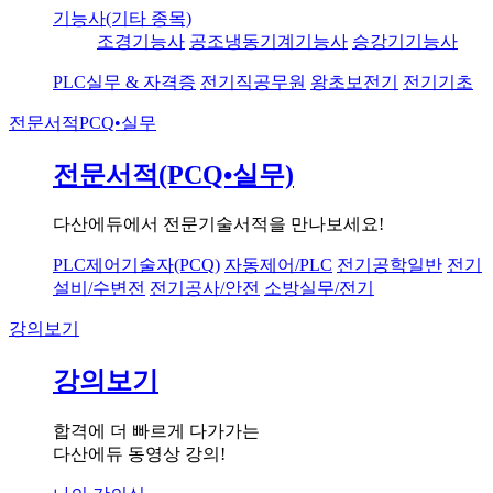
기능사(기타 종목)
조경기능사
공조냉동기계기능사
승강기기능사
PLC실무 & 자격증
전기직공무원
왕초보전기
전기기초
전문서적
PCQ•실무
전문서적(PCQ•실무)
다산에듀에서 전문기술서적을 만나보세요!
PLC제어기술자(PCQ)
자동제어/PLC
전기공학일반
전기
설비/수변전
전기공사/안전
소방실무/전기
강의보기
강의보기
합격에 더 빠르게 다가가는
다산에듀 동영상 강의!