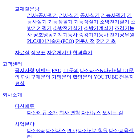
교재질문방
기사/공사필기
기사실기
공사실기
기능사필기
기
능사실기
기능장필기
기능장실기
소방전기필기
소
방기계필기
소방전기실기
소방기계실기
조경기능
사
공조냉동기계기능사
승강기기능사
전기공무원
PLC제어기술자(PCQ)
전문서적
전기기초
자료실
정오표
자유게시판
합격후기
고객센터
공지사항
이벤트
FAQ
1:1문의
다산패스&다산E북 1:1문
의
단체구매문의
가맹문의
촬영문의
YOUTUBE 전용자
료실
회사소개
다산에듀
다산에듀 소개
회사 연혁
다산뉴스
오시는 길
사업분야
다산E북
다산패스
PCQ
다산전기학원
다산교육센
터