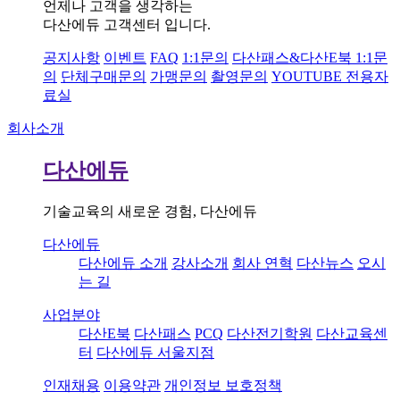
언제나 고객을 생각하는
다산에듀 고객센터 입니다.
공지사항
이벤트
FAQ
1:1문의
다산패스&다산E북 1:1문
의
단체구매문의
가맹문의
촬영문의
YOUTUBE 전용자
료실
회사소개
다산에듀
기술교육의 새로운 경험, 다산에듀
다산에듀
다산에듀 소개
강사소개
회사 연혁
다산뉴스
오시
는 길
사업분야
다산E북
다산패스
PCQ
다산전기학원
다산교육센
터
다산에듀 서울지점
인재채용
이용약관
개인정보 보호정책