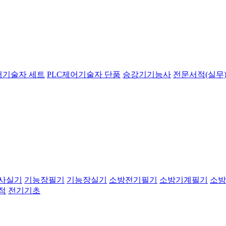
어기술자 세트
PLC제어기술자 단품
승강기기능사
전문서적(실무)
사실기
기능장필기
기능장실기
소방전기필기
소방기계필기
소방
적
전기기초