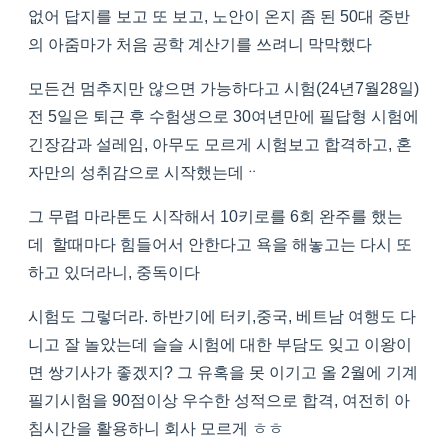
없어 답지를 보고 또 보고, 노안이 온지 좀 된 50대 중반
의 아줌마가 처음 공학 계산기를 쓰려니 막막했다
모든건 멈추지만 않으면 가능하다고 시험(24년7월28일)
전 5일은 퇴근 후 수험생으로 30여년만에 필답형 시험에
긴장감과 설레임, 아무도 모르게 시험보고 합격하고, 혼
자만의 성취감으로 시작했는데ᆢ
그 무렵 마라톤도 시작해서 10키로를 6회 완주를 했는
데 할때마다 힘들어서 안한다고 욕을 해놓고는 다시 또
하고 있더라니, 중독이다
시험도 그렇더라. 하반기에 터키,중국, 베트남 여행도 다
니고 잘 놀았는데 슬슬 시험에 대한 부담도 잊고 이왕이
면 쌍기사가 좋겠지? 그 유혹을 못 이기고 올 2월에 기계
필기시험을 90점이상 우수한 성적으로 합격, 여전히 아
침시간을 활용하니 회사 모르게 ㅎㅎ