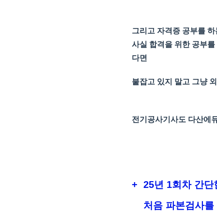
그리고 자격증 공부를 하
사실
합격을
위한
공부를
다면
붙잡고
있지
말고
그냥
외
전기공사기사도 다산에듀를
+ 25년 1회차 간
처음 파본검사를 하