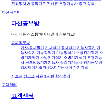
전원장치 & 동작기구
전선류
조경기능사
중고 상품
다산공부방
다산공부방
다산에듀와 소통하며 다같이 공부해요!
교재질문방
기사/공사필기
기사실기
공사실기
기능사필기
기
능사실기
기능장필기
기능장실기
소방전기필기
소
방기계필기
소방전기실기
소방기계실기
조경기능
사
공조냉동기계기능사
승강기기능사
전기공무원
PLC제어기술자(PCQ)
전문서적
전기기초
자료실
정오표
자유게시판
합격후기
고객센터
고객센터