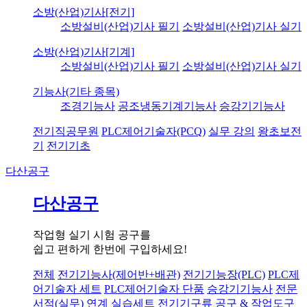
소방(산업)기사[전기]
소방설비(산업)기사 필기
소방설비(산업)기사 실기
소방(산업)기사[기계]
소방설비(산업)기사 필기
소방설비(산업)기사 실기
기능사(기타 종목)
조경기능사
공조냉동기계기능사
승강기기능사
전기직공무원
PLC제어기술자(PCQ)
실무 강의
왕초보전
기
전기기초
다산공구
다산공구
작업형 실기 시험 공구를
쉽고 편하게 한번에 구입하세요!
전체
전기기능사(제어반+배관)
전기기능장(PLC)
PLC제
어기술자 세트
PLC제어기술자 단품
승강기기능사
전문
서적(실무) 연계 실습세트
전기기구류
공구 & 작업도구