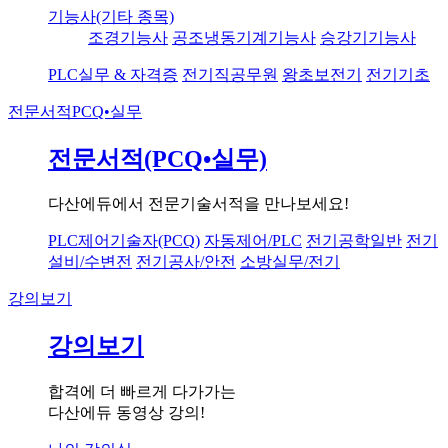
기능사(기타 종목)
조경기능사
공조냉동기계기능사
승강기기능사
PLC실무 & 자격증
전기직공무원
왕초보전기
전기기초
전문서적
PCQ•실무
전문서적(PCQ•실무)
다산에듀에서 전문기술서적을 만나보세요!
PLC제어기술자(PCQ)
자동제어/PLC
전기공학일반
전기
설비/수변전
전기공사/안전
소방실무/전기
강의보기
강의보기
합격에 더 빠르게 다가가는
다산에듀 동영상 강의!