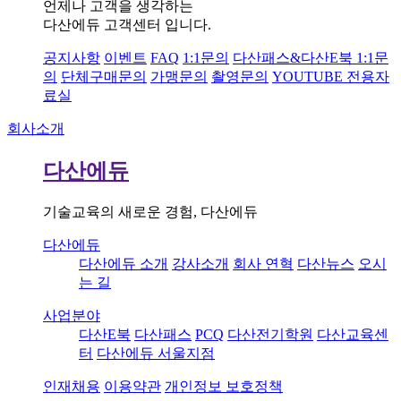
언제나 고객을 생각하는
다산에듀 고객센터 입니다.
공지사항
이벤트
FAQ
1:1문의
다산패스&다산E북 1:1문
의
단체구매문의
가맹문의
촬영문의
YOUTUBE 전용자
료실
회사소개
다산에듀
기술교육의 새로운 경험, 다산에듀
다산에듀
다산에듀 소개
강사소개
회사 연혁
다산뉴스
오시
는 길
사업분야
다산E북
다산패스
PCQ
다산전기학원
다산교육센
터
다산에듀 서울지점
인재채용
이용약관
개인정보 보호정책