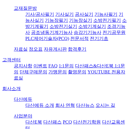
교재질문방
기사/공사필기
기사실기
공사실기
기능사필기
기
능사실기
기능장필기
기능장실기
소방전기필기
소
방기계필기
소방전기실기
소방기계실기
조경기능
사
공조냉동기계기능사
승강기기능사
전기공무원
PLC제어기술자(PCQ)
전문서적
전기기초
자료실
정오표
자유게시판
합격후기
고객센터
공지사항
이벤트
FAQ
1:1문의
다산패스&다산E북 1:1문
의
단체구매문의
가맹문의
촬영문의
YOUTUBE 전용자
료실
회사소개
다산에듀
다산에듀 소개
회사 연혁
다산뉴스
오시는 길
사업분야
다산E북
다산패스
PCQ
다산전기학원
다산교육센
터