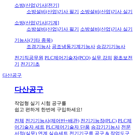
소방(산업)기사[전기]
소방설비(산업)기사 필기
소방설비(산업)기사 실기
소방(산업)기사[기계]
소방설비(산업)기사 필기
소방설비(산업)기사 실기
기능사(기타 종목)
조경기능사
공조냉동기계기능사
승강기기능사
전기직공무원
PLC제어기술자(PCQ)
실무 강의
왕초보전
기
전기기초
다산공구
다산공구
작업형 실기 시험 공구를
쉽고 편하게 한번에 구입하세요!
전체
전기기능사(제어반+배관)
전기기능장(PLC)
PLC제
어기술자 세트
PLC제어기술자 단품
승강기기능사
전문
서적(실무) 연계 실습세트
전기기구류
공구 & 작업도구