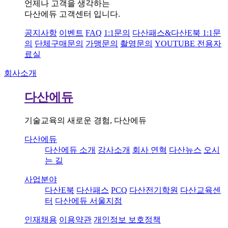
언제나 고객을 생각하는
다산에듀 고객센터 입니다.
공지사항
이벤트
FAQ
1:1문의
다산패스&다산E북 1:1문
의
단체구매문의
가맹문의
촬영문의
YOUTUBE 전용자
료실
회사소개
다산에듀
기술교육의 새로운 경험, 다산에듀
다산에듀
다산에듀 소개
강사소개
회사 연혁
다산뉴스
오시
는 길
사업분야
다산E북
다산패스
PCQ
다산전기학원
다산교육센
터
다산에듀 서울지점
인재채용
이용약관
개인정보 보호정책