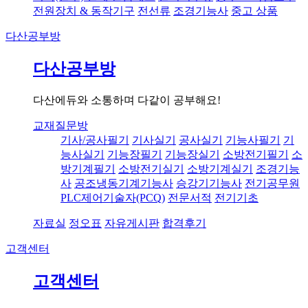
전원장치 & 동작기구
전선류
조경기능사
중고 상품
다산공부방
다산공부방
다산에듀와 소통하며 다같이 공부해요!
교재질문방
기사/공사필기
기사실기
공사실기
기능사필기
기
능사실기
기능장필기
기능장실기
소방전기필기
소
방기계필기
소방전기실기
소방기계실기
조경기능
사
공조냉동기계기능사
승강기기능사
전기공무원
PLC제어기술자(PCQ)
전문서적
전기기초
자료실
정오표
자유게시판
합격후기
고객센터
고객센터