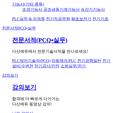
기능사(기타 종목)
조경기능사
공조냉동기계기능사
승강기기능사
PLC실무 & 자격증
전기직공무원
왕초보전기
전기기초
전문서적
PCQ•실무
전문서적(PCQ•실무)
다산에듀에서 전문기술서적을 만나보세요!
PLC제어기술자(PCQ)
자동제어/PLC
전기공학일반
전기
설비/수변전
전기공사/안전
소방실무/전기
강의보기
강의보기
합격에 더 빠르게 다가가는
다산에듀 동영상 강의!