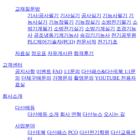
교재질문방
기사/공사필기
기사실기
공사실기
기능사필기
기
능사실기
기능장필기
기능장실기
소방전기필기
소
방기계필기
소방전기실기
소방기계실기
조경기능
사
공조냉동기계기능사
승강기기능사
전기공무원
PLC제어기술자(PCQ)
전문서적
전기기초
자료실
정오표
자유게시판
합격후기
고객센터
공지사항
이벤트
FAQ
1:1문의
다산패스&다산E북 1:1문
의
단체구매문의
가맹문의
촬영문의
YOUTUBE 전용자
료실
회사소개
다산에듀
다산에듀 소개
회사 연혁
다산뉴스
오시는 길
사업분야
다산E북
다산패스
PCQ
다산전기학원
다산교육센
터