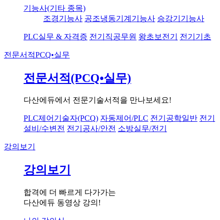
기능사(기타 종목)
조경기능사
공조냉동기계기능사
승강기기능사
PLC실무 & 자격증
전기직공무원
왕초보전기
전기기초
전문서적
PCQ•실무
전문서적(PCQ•실무)
다산에듀에서 전문기술서적을 만나보세요!
PLC제어기술자(PCQ)
자동제어/PLC
전기공학일반
전기
설비/수변전
전기공사/안전
소방실무/전기
강의보기
강의보기
합격에 더 빠르게 다가가는
다산에듀 동영상 강의!