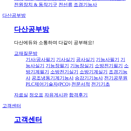
전원장치 & 동작기구
전선류
조경기능사
다산공부방
다산공부방
다산에듀와 소통하며 다같이 공부해요!
교재질문방
기사/공사필기
기사실기
공사실기
기능사필기
기
능사실기
기능장필기
기능장실기
소방전기필기
소
방기계필기
소방전기실기
소방기계실기
조경기능
사
공조냉동기계기능사
승강기기능사
전기공무원
PLC제어기술자(PCQ)
전문서적
전기기초
자료실
정오표
자유게시판
합격후기
고객센터
고객센터