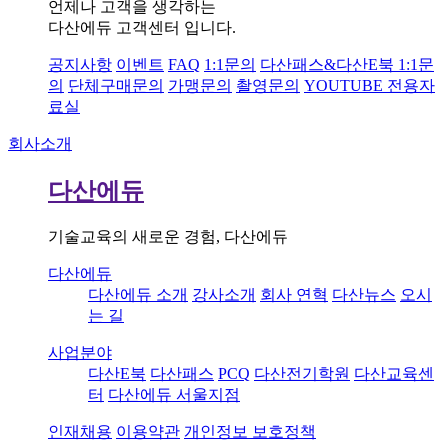
언제나 고객을 생각하는
다산에듀 고객센터 입니다.
공지사항
이벤트
FAQ
1:1문의
다산패스&다산E북 1:1문
의
단체구매문의
가맹문의
촬영문의
YOUTUBE 전용자
료실
회사소개
다산에듀
기술교육의 새로운 경험, 다산에듀
다산에듀
다산에듀 소개
강사소개
회사 연혁
다산뉴스
오시
는 길
사업분야
다산E북
다산패스
PCQ
다산전기학원
다산교육센
터
다산에듀 서울지점
인재채용
이용약관
개인정보 보호정책