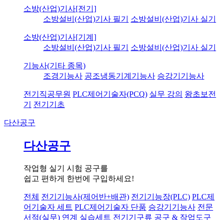
소방(산업)기사[전기]
소방설비(산업)기사 필기
소방설비(산업)기사 실기
소방(산업)기사[기계]
소방설비(산업)기사 필기
소방설비(산업)기사 실기
기능사(기타 종목)
조경기능사
공조냉동기계기능사
승강기기능사
전기직공무원
PLC제어기술자(PCQ)
실무 강의
왕초보전
기
전기기초
다산공구
다산공구
작업형 실기 시험 공구를
쉽고 편하게 한번에 구입하세요!
전체
전기기능사(제어반+배관)
전기기능장(PLC)
PLC제
어기술자 세트
PLC제어기술자 단품
승강기기능사
전문
서적(실무) 연계 실습세트
전기기구류
공구 & 작업도구