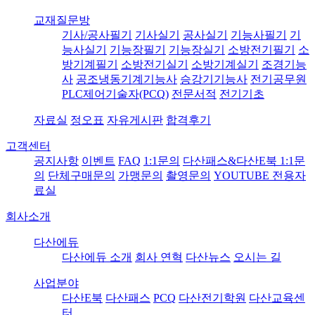
교재질문방
기사/공사필기
기사실기
공사실기
기능사필기
기
능사실기
기능장필기
기능장실기
소방전기필기
소
방기계필기
소방전기실기
소방기계실기
조경기능
사
공조냉동기계기능사
승강기기능사
전기공무원
PLC제어기술자(PCQ)
전문서적
전기기초
자료실
정오표
자유게시판
합격후기
고객센터
공지사항
이벤트
FAQ
1:1문의
다산패스&다산E북 1:1문
의
단체구매문의
가맹문의
촬영문의
YOUTUBE 전용자
료실
회사소개
다산에듀
다산에듀 소개
회사 연혁
다산뉴스
오시는 길
사업분야
다산E북
다산패스
PCQ
다산전기학원
다산교육센
터