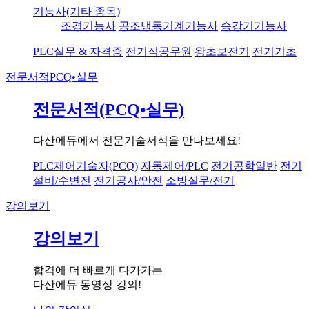
기능사(기타 종목)
조경기능사
공조냉동기계기능사
승강기기능사
PLC실무 & 자격증
전기직공무원
왕초보전기
전기기초
전문서적
PCQ•실무
전문서적(PCQ•실무)
다산에듀에서 전문기술서적을 만나보세요!
PLC제어기술자(PCQ)
자동제어/PLC
전기공학일반
전기
설비/수변전
전기공사/안전
소방실무/전기
강의보기
강의보기
합격에 더 빠르게 다가가는
다산에듀 동영상 강의!