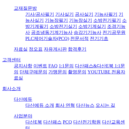
교재질문방
기사/공사필기
기사실기
공사실기
기능사필기
기
능사실기
기능장필기
기능장실기
소방전기필기
소
방기계필기
소방전기실기
소방기계실기
조경기능
사
공조냉동기계기능사
승강기기능사
전기공무원
PLC제어기술자(PCQ)
전문서적
전기기초
자료실
정오표
자유게시판
합격후기
고객센터
공지사항
이벤트
FAQ
1:1문의
다산패스&다산E북 1:1문
의
단체구매문의
가맹문의
촬영문의
YOUTUBE 전용자
료실
회사소개
다산에듀
다산에듀 소개
회사 연혁
다산뉴스
오시는 길
사업분야
다산E북
다산패스
PCQ
다산전기학원
다산교육센
터