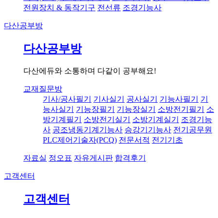
전원장치 & 동작기구
전선류
조경기능사
다산공부방
다산공부방
다산에듀와 소통하며 다같이 공부해요!
교재질문방
기사/공사필기
기사실기
공사실기
기능사필기
기
능사실기
기능장필기
기능장실기
소방전기필기
소
방기계필기
소방전기실기
소방기계실기
조경기능
사
공조냉동기계기능사
승강기기능사
전기공무원
PLC제어기술자(PCQ)
전문서적
전기기초
자료실
정오표
자유게시판
합격후기
고객센터
고객센터