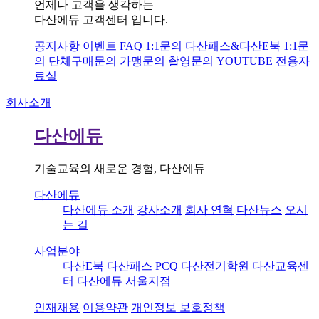
언제나 고객을 생각하는
다산에듀 고객센터 입니다.
공지사항
이벤트
FAQ
1:1문의
다산패스&다산E북 1:1문
의
단체구매문의
가맹문의
촬영문의
YOUTUBE 전용자
료실
회사소개
다산에듀
기술교육의 새로운 경험, 다산에듀
다산에듀
다산에듀 소개
강사소개
회사 연혁
다산뉴스
오시
는 길
사업분야
다산E북
다산패스
PCQ
다산전기학원
다산교육센
터
다산에듀 서울지점
인재채용
이용약관
개인정보 보호정책