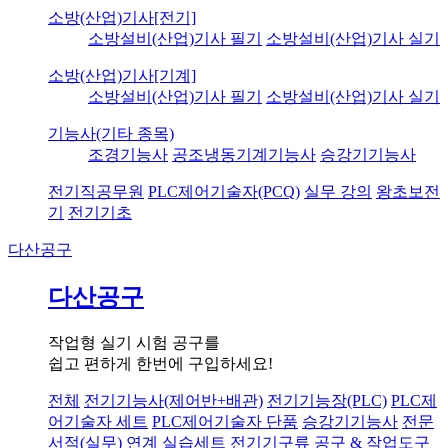
소방(산업)기사[전기]
소방설비(산업)기사 필기
소방설비(산업)기사 실기
소방(산업)기사[기계]
소방설비(산업)기사 필기
소방설비(산업)기사 실기
기능사(기타 종목)
조경기능사
공조냉동기계기능사
승강기기능사
전기직공무원
PLC제어기술자(PCQ)
실무 강의
왕초보전
기
전기기초
다산공구
다산공구
작업형 실기 시험 공구를
쉽고 편하게 한번에 구입하세요!
전체
전기기능사(제어반+배관)
전기기능장(PLC)
PLC제
어기술자 세트
PLC제어기술자 단품
승강기기능사
전문
서적(실무) 연계 실습세트
전기기구류
공구 & 작업도구