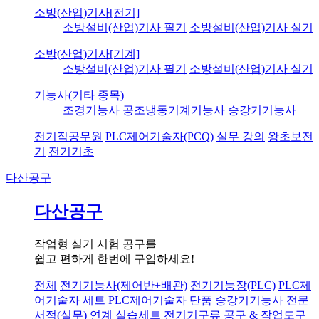
소방(산업)기사[전기]
소방설비(산업)기사 필기
소방설비(산업)기사 실기
소방(산업)기사[기계]
소방설비(산업)기사 필기
소방설비(산업)기사 실기
기능사(기타 종목)
조경기능사
공조냉동기계기능사
승강기기능사
전기직공무원
PLC제어기술자(PCQ)
실무 강의
왕초보전
기
전기기초
다산공구
다산공구
작업형 실기 시험 공구를
쉽고 편하게 한번에 구입하세요!
전체
전기기능사(제어반+배관)
전기기능장(PLC)
PLC제
어기술자 세트
PLC제어기술자 단품
승강기기능사
전문
서적(실무) 연계 실습세트
전기기구류
공구 & 작업도구