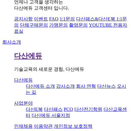
언제나 고객을 생각하는
다산에듀 고객센터 입니다.
공지사항
이벤트
FAQ
1:1문의
다산패스&다산E북 1:1문
의
단체구매문의
가맹문의
촬영문의
YOUTUBE 전용자
료실
회사소개
다산에듀
기술교육의 새로운 경험, 다산에듀
다산에듀
다산에듀 소개
강사소개
회사 연혁
다산뉴스
오시
는 길
사업분야
다산E북
다산패스
PCQ
다산전기학원
다산교육센
터
다산에듀 서울지점
인재채용
이용약관
개인정보 보호정책