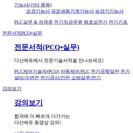
기능사(기타 종목)
조경기능사
공조냉동기계기능사
승강기기능사
PLC실무 & 자격증
전기직공무원
왕초보전기
전기기초
전문서적
PCQ•실무
전문서적(PCQ•실무)
다산에듀에서 전문기술서적을 만나보세요!
PLC제어기술자(PCQ)
자동제어/PLC
전기공학일반
전기
설비/수변전
전기공사/안전
소방실무/전기
강의보기
강의보기
합격에 더 빠르게 다가가는
다산에듀 동영상 강의!