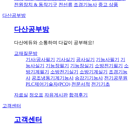
전원장치 & 동작기구
전선류
조경기능사
중고 상품
다산공부방
다산공부방
다산에듀와 소통하며 다같이 공부해요!
교재질문방
기사/공사필기
기사실기
공사실기
기능사필기
기
능사실기
기능장필기
기능장실기
소방전기필기
소
방기계필기
소방전기실기
소방기계실기
조경기능
사
공조냉동기계기능사
승강기기능사
전기공무원
PLC제어기술자(PCQ)
전문서적
전기기초
자료실
정오표
자유게시판
합격후기
고객센터
고객센터