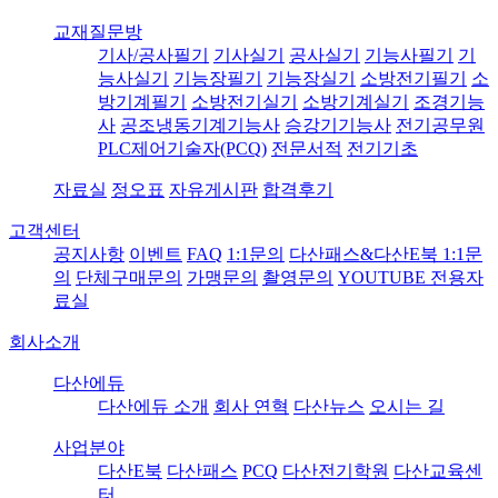
교재질문방
기사/공사필기
기사실기
공사실기
기능사필기
기
능사실기
기능장필기
기능장실기
소방전기필기
소
방기계필기
소방전기실기
소방기계실기
조경기능
사
공조냉동기계기능사
승강기기능사
전기공무원
PLC제어기술자(PCQ)
전문서적
전기기초
자료실
정오표
자유게시판
합격후기
고객센터
공지사항
이벤트
FAQ
1:1문의
다산패스&다산E북 1:1문
의
단체구매문의
가맹문의
촬영문의
YOUTUBE 전용자
료실
회사소개
다산에듀
다산에듀 소개
회사 연혁
다산뉴스
오시는 길
사업분야
다산E북
다산패스
PCQ
다산전기학원
다산교육센
터