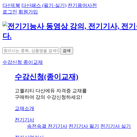
다산E북
다산패스 (필기·실기)
전기용어사전
로그인
회원가입
검색
수강신청
종이교재
수강신청(종이교재)
고퀄리티 다산에듀 자격증 교재를
구매하여 강의 수강신청하세요!
교재소개
전기기사
속전속결 전기기사
전기기사 필기
전기기사 실기