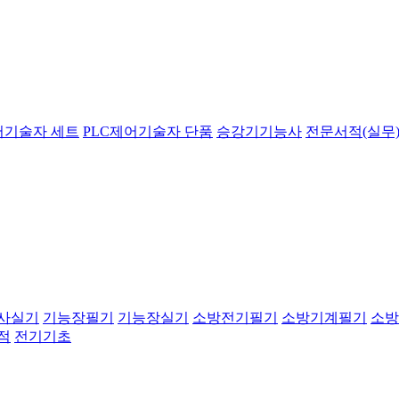
어기술자 세트
PLC제어기술자 단품
승강기기능사
전문서적(실무)
사실기
기능장필기
기능장실기
소방전기필기
소방기계필기
소방
적
전기기초