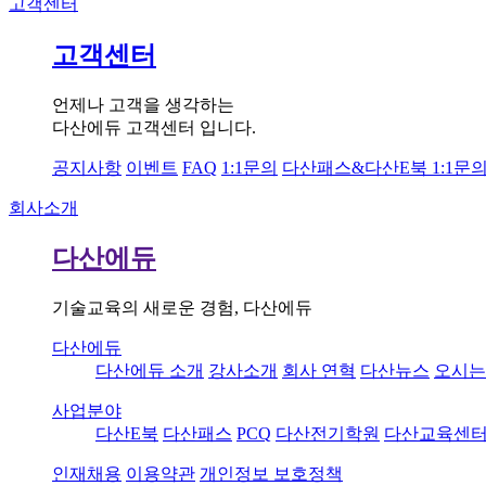
고객센터
고객센터
언제나 고객을 생각하는
다산에듀 고객센터 입니다.
공지사항
이벤트
FAQ
1:1문의
다산패스&다산E북 1:1문
회사소개
다산에듀
기술교육의 새로운 경험, 다산에듀
다산에듀
다산에듀 소개
강사소개
회사 연혁
다산뉴스
오시는
사업분야
다산E북
다산패스
PCQ
다산전기학원
다산교육센
인재채용
이용약관
개인정보 보호정책