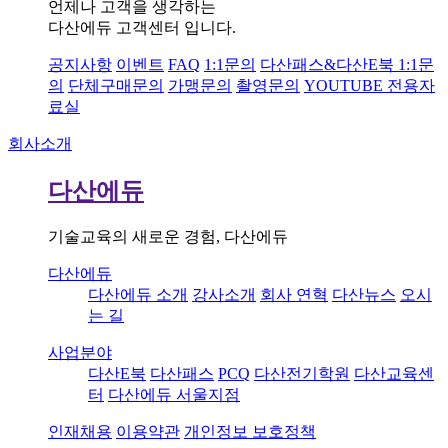
언제나 고객을 생각하는
다산에듀 고객센터 입니다.
공지사항
이벤트
FAQ
1:1문의
다산패스&다산E북 1:1문
의
단체구매문의
가맹문의
촬영문의
YOUTUBE 전용자
료실
회사소개
다산에듀
기술교육의 새로운 경험, 다산에듀
다산에듀
다산에듀 소개
강사소개
회사 연혁
다산뉴스
오시
는 길
사업분야
다산E북
다산패스
PCQ
다산전기학원
다산교육센
터
다산에듀 서울지점
인재채용
이용약관
개인정보 보호정책