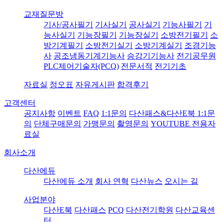
교재질문방
기사/공사필기
기사실기
공사실기
기능사필기
기
능사실기
기능장필기
기능장실기
소방전기필기
소
방기계필기
소방전기실기
소방기계실기
조경기능
사
공조냉동기계기능사
승강기기능사
전기공무원
PLC제어기술자(PCQ)
전문서적
전기기초
자료실
정오표
자유게시판
합격후기
고객센터
공지사항
이벤트
FAQ
1:1문의
다산패스&다산E북 1:1문
의
단체구매문의
가맹문의
촬영문의
YOUTUBE 전용자
료실
회사소개
다산에듀
다산에듀 소개
회사 연혁
다산뉴스
오시는 길
사업분야
다산E북
다산패스
PCQ
다산전기학원
다산교육센
터