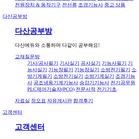
전원장치 & 동작기구
전선류
조경기능사
중고 상품
다산공부방
다산공부방
다산에듀와 소통하며 다같이 공부해요!
교재질문방
기사/공사필기
기사실기
공사실기
기능사필기
기
능사실기
기능장필기
기능장실기
소방전기필기
소
방기계필기
소방전기실기
소방기계실기
조경기능
사
공조냉동기계기능사
승강기기능사
전기공무원
PLC제어기술자(PCQ)
전문서적
전기기초
자료실
정오표
자유게시판
합격후기
고객센터
고객센터