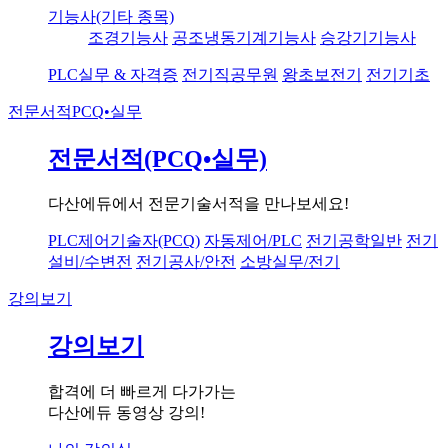
기능사(기타 종목)
조경기능사
공조냉동기계기능사
승강기기능사
PLC실무 & 자격증
전기직공무원
왕초보전기
전기기초
전문서적
PCQ•실무
전문서적(PCQ•실무)
다산에듀에서 전문기술서적을 만나보세요!
PLC제어기술자(PCQ)
자동제어/PLC
전기공학일반
전기
설비/수변전
전기공사/안전
소방실무/전기
강의보기
강의보기
합격에 더 빠르게 다가가는
다산에듀 동영상 강의!