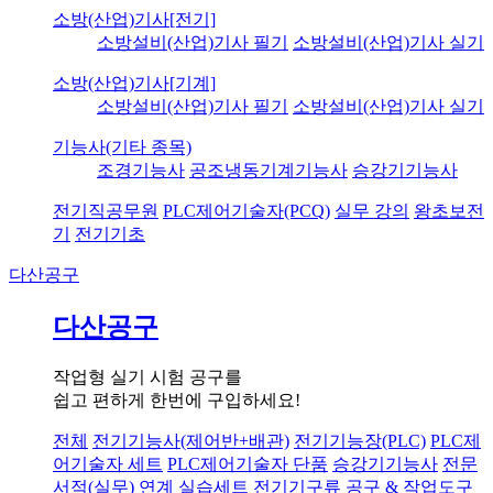
소방(산업)기사[전기]
소방설비(산업)기사 필기
소방설비(산업)기사 실기
소방(산업)기사[기계]
소방설비(산업)기사 필기
소방설비(산업)기사 실기
기능사(기타 종목)
조경기능사
공조냉동기계기능사
승강기기능사
전기직공무원
PLC제어기술자(PCQ)
실무 강의
왕초보전
기
전기기초
다산공구
다산공구
작업형 실기 시험 공구를
쉽고 편하게 한번에 구입하세요!
전체
전기기능사(제어반+배관)
전기기능장(PLC)
PLC제
어기술자 세트
PLC제어기술자 단품
승강기기능사
전문
서적(실무) 연계 실습세트
전기기구류
공구 & 작업도구