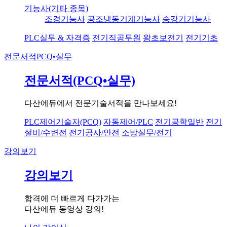
기능사(기타 종목)
조경기능사
공조냉동기계기능사
승강기기능사
PLC실무 & 자격증
전기직공무원
왕초보전기
전기기초
전문서적
PCQ•실무
전문서적(PCQ•실무)
다산에듀에서 전문기술서적을 만나보세요!
PLC제어기술자(PCQ)
자동제어/PLC
전기공학일반
전기
설비/수변전
전기공사/안전
소방실무/전기
강의보기
강의보기
합격에 더 빠르게 다가가는
다산에듀 동영상 강의!