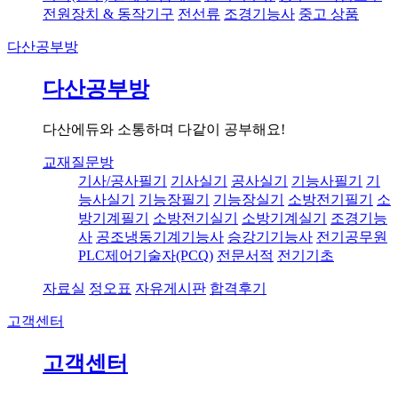
전원장치 & 동작기구
전선류
조경기능사
중고 상품
다산공부방
다산공부방
다산에듀와 소통하며 다같이 공부해요!
교재질문방
기사/공사필기
기사실기
공사실기
기능사필기
기
능사실기
기능장필기
기능장실기
소방전기필기
소
방기계필기
소방전기실기
소방기계실기
조경기능
사
공조냉동기계기능사
승강기기능사
전기공무원
PLC제어기술자(PCQ)
전문서적
전기기초
자료실
정오표
자유게시판
합격후기
고객센터
고객센터