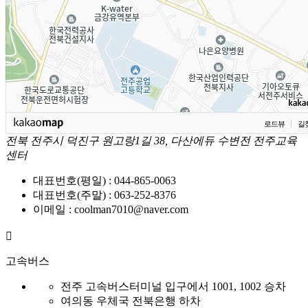
로드뷰
길
전북 전주시 덕진구 원고랑1길 38, 다산에듀 수변전 전주교육
센터
대표번호(평일) : 044-865-0063
대표번호(주말) : 063-252-8376
이메일 : coolman7010@naver.com
고속버스
전주 고속버스터미널 입구에서
1001, 1002 승차
여의동 우체국 전북은행
하차