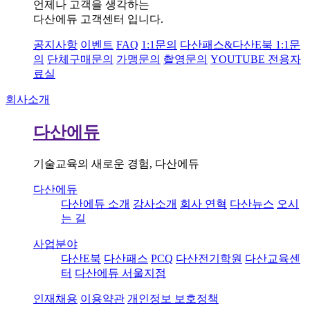
언제나 고객을 생각하는
다산에듀 고객센터 입니다.
공지사항
이벤트
FAQ
1:1문의
다산패스&다산E북 1:1문
의
단체구매문의
가맹문의
촬영문의
YOUTUBE 전용자
료실
회사소개
다산에듀
기술교육의 새로운 경험, 다산에듀
다산에듀
다산에듀 소개
강사소개
회사 연혁
다산뉴스
오시
는 길
사업분야
다산E북
다산패스
PCQ
다산전기학원
다산교육센
터
다산에듀 서울지점
인재채용
이용약관
개인정보 보호정책