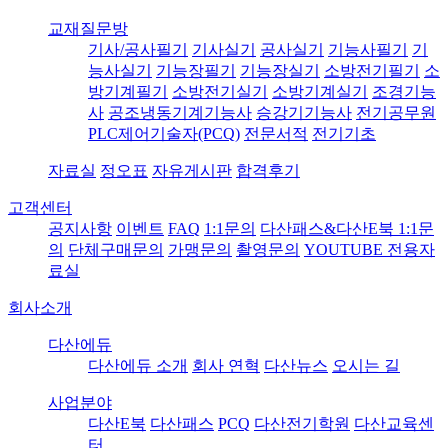
교재질문방
기사/공사필기
기사실기
공사실기
기능사필기
기
능사실기
기능장필기
기능장실기
소방전기필기
소
방기계필기
소방전기실기
소방기계실기
조경기능
사
공조냉동기계기능사
승강기기능사
전기공무원
PLC제어기술자(PCQ)
전문서적
전기기초
자료실
정오표
자유게시판
합격후기
고객센터
공지사항
이벤트
FAQ
1:1문의
다산패스&다산E북 1:1문
의
단체구매문의
가맹문의
촬영문의
YOUTUBE 전용자
료실
회사소개
다산에듀
다산에듀 소개
회사 연혁
다산뉴스
오시는 길
사업분야
다산E북
다산패스
PCQ
다산전기학원
다산교육센
터