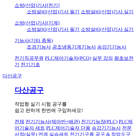
소방(산업)기사[전기]
소방설비(산업)기사 필기
소방설비(산업)기사 실기
소방(산업)기사[기계]
소방설비(산업)기사 필기
소방설비(산업)기사 실기
기능사(기타 종목)
조경기능사
공조냉동기계기능사
승강기기능사
전기직공무원
PLC제어기술자(PCQ)
실무 강의
왕초보전
기
전기기초
다산공구
다산공구
작업형 실기 시험 공구를
쉽고 편하게 한번에 구입하세요!
전체
전기기능사(제어반+배관)
전기기능장(PLC)
PLC제
어기술자 세트
PLC제어기술자 단품
승강기기능사
전문
서적(실무) 연계 실습세트
전기기구류
공구 & 작업도구